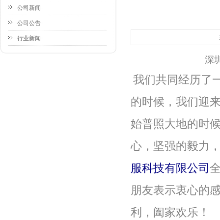
公司新闻
公司公告
行业新闻
深
我们共同经历了
的时候，我们迎
始普照大地的时
心，坚强的毅力
服科技有限
公司
朋友
表示衷心的
利，阖家欢乐！